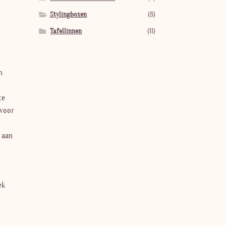
Stylingboxen
(8)
Tafellinnen
(11)
n
te
 voor
r aan
ek