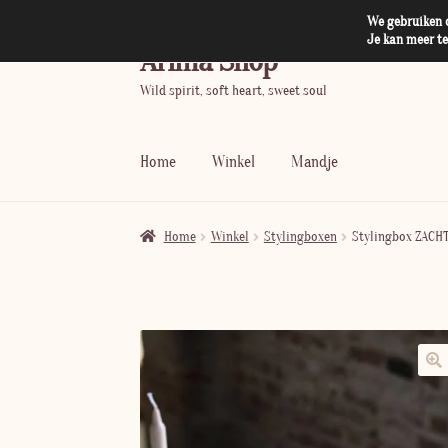
We gebruiken c
Je kan meer t
Arima Shop
Skip
Skip
to
to
Wild spirit, soft heart, sweet soul
navigation
content
Home
Winkel
Mandje
Home
Winkel
Stylingboxen
Stylingbox ZACH