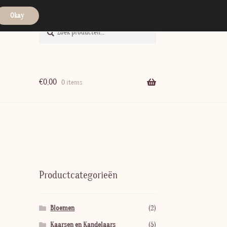
Okay
Zoeken
Zoeken
naar:
€
0,00
0 items
Productcategorieën
Bloemen
(2)
Kaarsen en Kandelaars
(5)