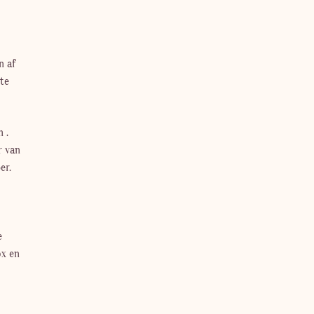
n af
te
 .
r van
er.
e
ox en