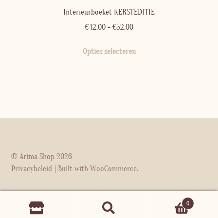
Interieurboeket KERSTEDITIE
Prijsklasse:
€
42,00
-
€
52,00
€42,00
Dit
tot
Opties selecteren
product
€52,00
heeft
meerdere
variaties.
Deze
optie
kan
gekozen
worden
© Arima Shop 2026
op
Privacybeleid
Built with WooCommerce
.
de
productpagina
0
Zoeken
Zoeken